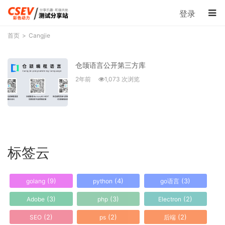
登录
首页
Cangjie
仓颉语言公开第三方库
2年前
1,073 次浏览
标签云
(9)
(4)
(3)
golang
python
go语言
(3)
(3)
(2)
Adobe
php
Electron
(2)
(2)
(2)
SEO
ps
后端