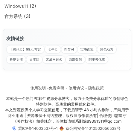
(2)
Windows11
(3)
官方系统
友情链接
【腾讯云】99元/年起
七牛云
即梦AI
宝塔面板
彩色动力
春晓文摘
灵溪网
蓝威网起名
西部数码
阿里云优惠
使用说明
-
免责声明
-
使用协议
-
隐私政策
本站是一个热门PC软件资源分享博客，致力于免费分享优质的原创绿色
特别软件、高质量的常用优化软件。
本文资源仅供个人学习交流使用，下载后请于 48 小时内删除，严禁用于
商业用途 | 资源来源于网络整理，版权归原作者所有| 合理使用需遵守
《著作权法》相关规定，若侵权请联系删除​89391311@qq.com
冀ICP备14003537号-1
京公网安备11010502056538号