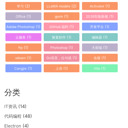
(2)
(2)
(1)
学习
LLaMA models
Activator
(1)
(1)
(1)
Office
gorm
2026车险新规
(1)
(1)
(1)
Adobe Photoshop
GitHub 福利
开发平台
(1)
(1)
(1)
云服务
恢复软件
编辑器
(1)
(1)
(1)
frp
Photoshop
大前端
(1)
(1)
(1)
xdown
Go语音，位与或
仓颉
(1)
(1)
(1)
Cangjie
上传
Vite
分类
(14)
IT资讯
(48)
代码编程
(4)
Electron