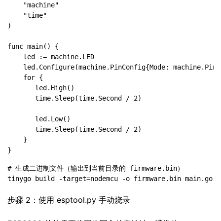
    "machine"

    "time"

)

func main() {

    led := machine.LED

    led.Configure(machine.PinConfig{Mode: machine.PinOu
    for {

       led.High()

       time.Sleep(time.Second / 2)

       led.Low()

       time.Sleep(time.Second / 2)

    }

}
# 生成二进制文件（输出到当前目录的 firmware.bin）

tinygo build -target=nodemcu -o firmware.bin main.go
步骤 2：使用 esptool.py 手动烧录