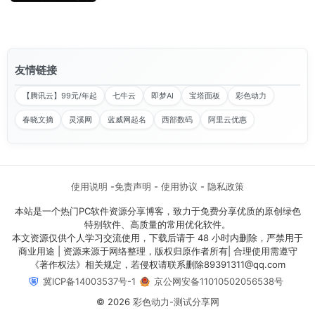
友情链接
【腾讯云】99元/年起
七牛云
即梦AI
宝塔面板
彩色动力
春晓文摘
灵溪网
蓝威网起名
西部数码
阿里云优惠
使用说明
-
免责声明
-
使用协议
-
隐私政策
本站是一个热门PC软件资源分享博客，致力于免费分享优质的原创绿色
特别软件、高质量的常用优化软件。
本文资源仅供个人学习交流使用，下载后请于 48 小时内删除，严禁用于
商业用途 | 资源来源于网络整理，版权归原作者所有| 合理使用需遵守
《著作权法》相关规定，若侵权请联系删除​89391311@qq.com
冀ICP备14003537号-1
京公网安备11010502056538号
© 2026
彩色动力-测试分享网